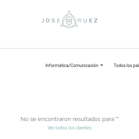
ooting
Bodas
Historias
Servicios
Contacto
Eventos
For
Informática/Comunicación
Todos los pa
No se encontraron resultados para "
"
Ver todos los clientes