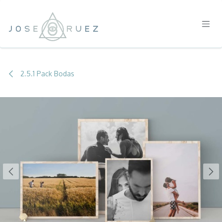
IR AL CONTENIDO
2.5.1 Pack Bodas