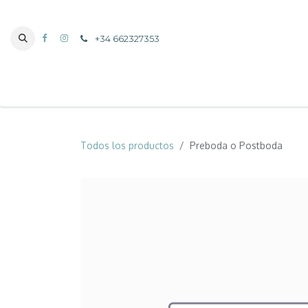
IR AL CONTENIDO
+34 662327353
Hola!
Sh
Todos los productos
Preboda o Postboda