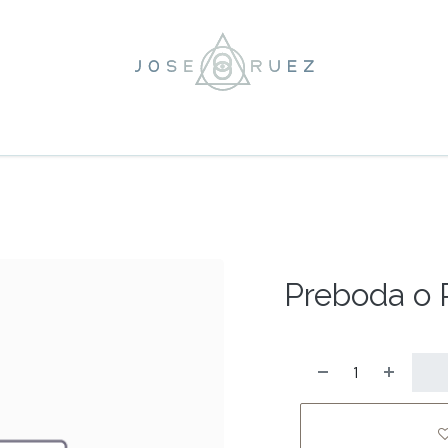
ooting
Bodas
Historias
Servicios
Contacto
Eventos
For
Preboda o 